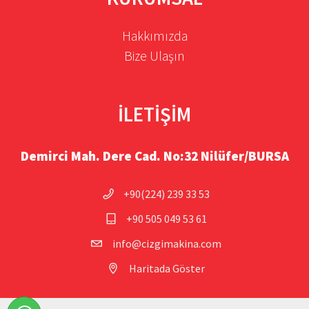
Hakkımızda
Bize Ulaşın
İLETİŞİM
Demirci Mah. Dere Cad. No:32 Nilüfer/BURSA
+90(224) 239 33 53
+90 505 049 53 61
info@cizgimakina.com
Haritada Göster