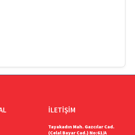
AL
İLETİŞİM
Tayakadın Mah. Gazcılar Cad.
(Celal Bayar Cad.) No:61/A