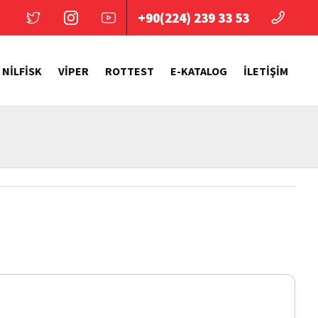
+90(224) 239 33 53
NİLFİSK
VİPER
ROTTEST
E-KATALOG
İLETİŞİM