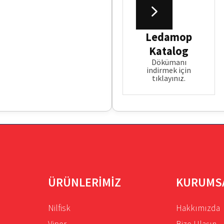
Ledamop
Katalog
Dökümanı
indirmek için
tıklayınız.
ÜRÜNLERİMİZ
KURUMS
Nilfisk
Hakkımızda
Viper
Bize Ulaşın