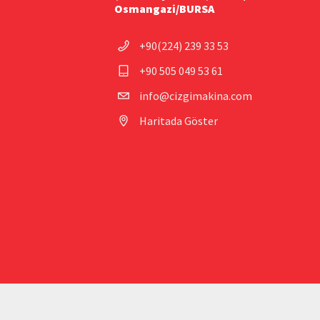
Osmangazi/BURSA
+90(224) 239 33 53
+90 505 049 53 61
info@cizgimakina.com
Haritada Göster